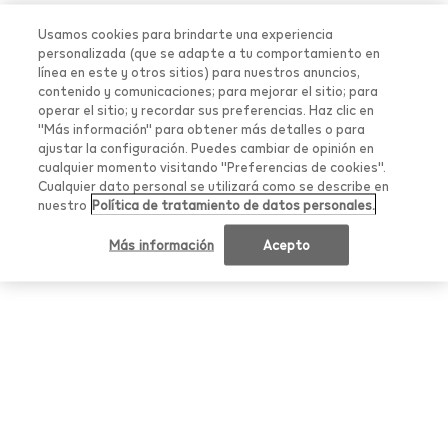
Usamos cookies para brindarte una experiencia
personalizada (que se adapte a tu comportamiento en
línea en este y otros sitios) para nuestros anuncios,
contenido y comunicaciones; para mejorar el sitio; para
Ten en cuenta que este sitio web está destinado
operar el sitio; y recordar sus preferencias. Haz clic en
para Colombia; para garantizar el cumplimiento de
"Más información" para obtener más detalles o para
Todos los precios de la tienda incluyen el IVA
ajustar la configuración. Puedes cambiar de opinión en
los requisitos legales locales, debemos redirigirte al
e Impuesto al Consumo y están expresados
cualquier momento visitando "Preferencias de cookies".
país en el que te encuentras.
en pesos colombianos, COP $. Este
Cualquier dato personal se utilizará como se describe en
nuestro
Política de tratamiento de datos personales.
producto no es libre de riesgo y entrega
nicotina que es adictiva. Solo para uso de
Continuar
Más información
Acepto
adultos fumadores.
Links de ayuda
Dónde comprar